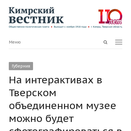
Open
Menu
Меню
search
panel
Губерния
На интерактивах в
Тверском
объединенном музее
можно будет
сфотографироваться в