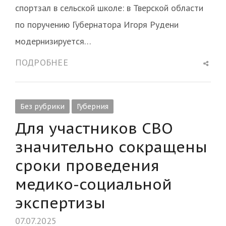
спортзал в сельской школе: в Тверской области
по поручению Губернатора Игоря Рудени
модернизируется…
Shar
ПОДРОБНЕЕ
this
post
Без рубрики
Губерния
Для участников СВО
значительно сокращены
сроки проведения
медико-социальной
экспертизы
07.07.2025