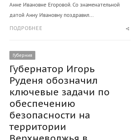
Анне Ивановне Егоровой. Со знаменательной
датой Анну Ивановну поздравил…
Shar
ПОДРОБНЕЕ
this
post
Губерния
Губернатор Игорь
Руденя обозначил
ключевые задачи по
обеспечению
безопасности на
территории
Верхневолжья в