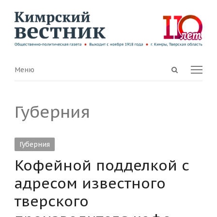
Open
Menu
Меню
search
panel
Губерния
Губерния
Кофейной подделкой с
адресом известного
тверского