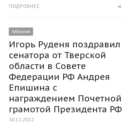
Shar
ПОДРОБНЕЕ
this
post
Губерния
Игорь Руденя поздравил
сенатора от Тверской
области в Совете
Федерации РФ Андрея
Епишина с
награждением Почетной
грамотой Президента РФ
30.12.2022