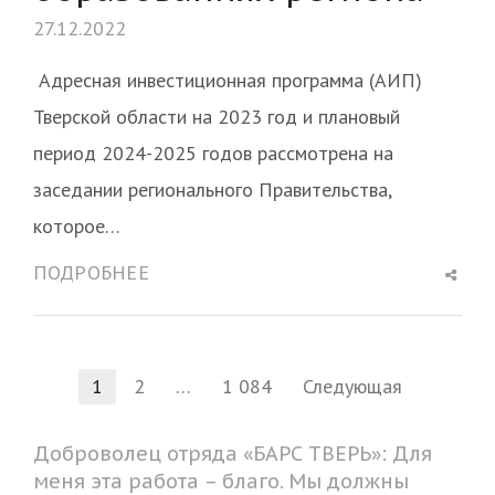
27.12.2022
Адресная инвестиционная программа (АИП)
Тверской области на 2023 год и плановый
период 2024-2025 годов рассмотрена на
заседании регионального Правительства,
которое…
Shar
ПОДРОБНЕЕ
this
post
Пагинация
1
2
…
1 084
Следующая
Страница
Страница
Страница
записей
Доброволец отряда «БАРС ТВЕРЬ»: Для
меня эта работа – благо. Мы должны