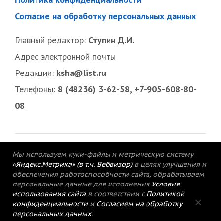
Согласие на обработку персональных данных
Главный редактор:
Ступин Д.И.
Адрес электронной почты
Редакции:
ksha@list.ru
Телефоны:
8 (48236) 3-62-58, +7-905-608-80-
08
Мы используем куки-файлы и метрическую систему
«Яндекс.Метрика» (в т.ч. Вебвизор)
в целях улучшения и
обеспечения работоспособности сайта, обрабатываем
персональные данные для исполнения
Условия
использования сайта
в соответствии с
Политикой
конфиденциальности
и
Согласием на обработку
персональных данных
.
© 2015-2021 Редакция газеты «Кимрский