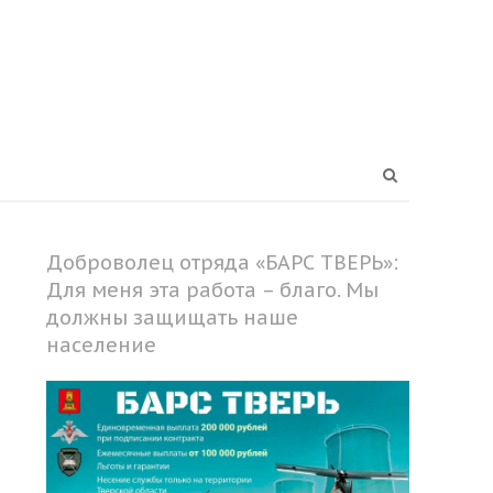
Open
search
panel
Доброволец отряда «БАРС ТВЕРЬ»:
Для меня эта работа – благо. Мы
должны защищать наше
население
Share
this