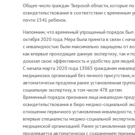
Общее число граждан Тверской области, которые по
освидетельствование в соответствии с временным у
почти 1541 ребенок.
Напомним, что временный упрощенный порядок был р
октября 2020 года. Мера была принята в связи с на
с инвалидностью были максимально защищены от во
как впервые проходящие данную экспертизу, так и 
доказал свою эффективность и удобство для людей.
С начала марта 2020 года 13065 гражданам инвалид
медицинских организаций без личного присутствия, 
автоматически продлена ранее установленная групп
социальную экспертизу, в том числе 478 детям.
Временный порядок признания лица инвалидом пред
освидетельствования в бюро медико-социальной эксп
отношении первичного установления инвалидности, 
впервые специалисты медико-социальной экспертиз
медицинской организацией. Ранее установленная гру
продлевается автоматически с сохранением причины 