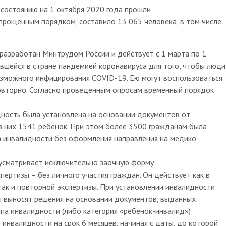
 состоянию на 1 октября 2020 года прошли
прощенным порядком, составило 13 065 человека, в том числе
азработан Минтрудом России и действует с 1 марта по 1
чавшейся в стране пандемией коронавируса для того, чтобы люди
зможного инфицирования COVID-19. Ею могут воспользоваться
повторно. Согласно проведенным опросам временный порядок
ность была установлена на основании документов от
из них 1541 ребенок. При этом более 3500 гражданам была
а инвалидности без оформления направления на медико-
усматривает исключительно заочную форму
ертизы – без личного участия граждан. Он действует как в
так и повторной экспертизы. При установлении инвалидности
ы выносят решения на основании документов, выданных
ппа инвалидности (либо категория «ребенок-инвалид»)
инвалидности на срок 6 месяцев, начиная с даты, до которой