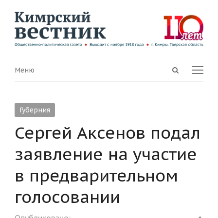
Open
Menu
Меню
search
panel
Губерния
Сергей Аксенов подал
заявление на участие
в предварительном
голосовании
Shar
Опубликовано: