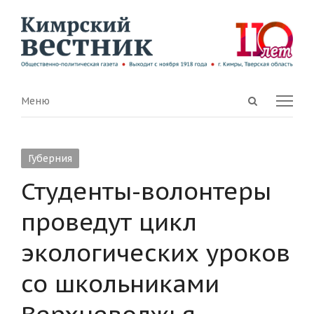
Open
Menu
Меню
search
panel
Губерния
Студенты-волонтеры
проведут цикл
экологических уроков
со школьниками
Верхневолжья