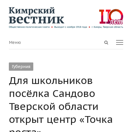
Open
Menu
Меню
search
panel
Губерния
Для школьников
посёлка Сандово
Тверской области
открыт центр «Точка
роста»