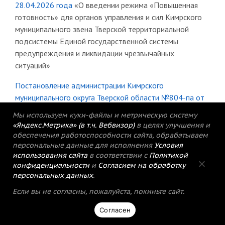
28.04.2026 года
«О введении режима «Повышенная
готовность» для органов управления и сил Кимрского
муниципального звена Тверской территориальной
подсистемы Единой государственной системы
предупреждения и ликвидации чрезвычайных
ситуаций»
Постановление администрации Кимрского
муниципального округа Тверской области №804-па от
28.04.2026 года
«О введении режима «Повышенная
Мы используем куки-файлы и метрическую систему
готовоность» для органов управления и сил Кимрского
«Яндекс.Метрика» (в т.ч. Вебвизор)
в целях улучшения и
муниципального звена Тверской территориальной
обеспечения работоспособности сайта, обрабатываем
подсистемы Единой государственной системы
персональные данные для исполнения
Условия
использования сайта
в соответствии с
Политикой
предупреждения и ликвидации чрезвычайных
конфиденциальности
и
Согласием на обработку
ситуаций»
персональных данных
.
Постановление администрации Кимрского
Если вы не согласны, пожалуйста, покиньте сайт.
муниципального округа Тверской области №789-па от
Согласен
23.04.2026 года
«О внесении изменений в