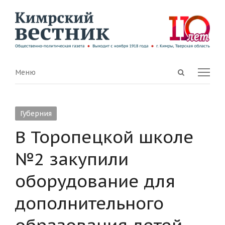
Open
Menu
Меню
search
panel
Губерния
В Торопецкой школе
№2 закупили
оборудование для
дополнительного
образования детей