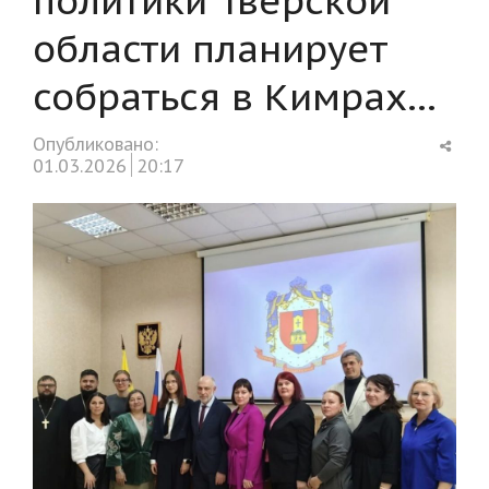
области планирует
собраться в Кимрах…
Shar
Опубликовано:
this
01.03.2026
20:17
post