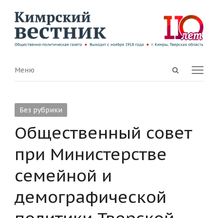
Open
Menu
Меню
search
panel
Без рубрики
Общественный совет
при Министерстве
семейной и
демографической
политики Тверской