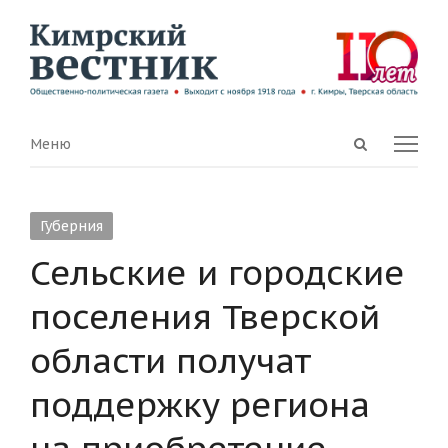
Open
Menu
Меню
search
panel
Губерния
Сельские и городские
поселения Тверской
области получат
поддержку региона
на приобретение