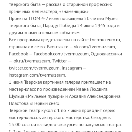
тверского быта — рассказ о старинной профессии:
пряничных дел мастера, «знаменщики».
Проекты ТГОМ 4-7 июня посвящены 50-летию Музея
тверского быта, Параду Победы 24 июня 1945 года и
другим знаменательным событиям.
Все программы представлены на сайте tvermuzeum.ru,
страницах в сетях Вконтакте — vk.com/tvermuzeum,
Facebook — facebook.com/tvermuzeum, Одноклассники
— ok.ru/tvermuzeum, Twitter —
twitter.com/tvermuzeum, Instagram —
instagram.com/tvermuzeum.
1 июня Тверская картинная галерея приглашает на
мастер-класс по произведениям Ивана Людвига
Шульца «Мыльные пузыри» и Аркадия Александровича
Пластова «Первый снег».
Тверской театр кукол с 1 по 7 июня проводит серию
мастер-классов актёрского мастерства. Сегодня в
15:00 состоится видео-экскурсия по закулисью театра.
С 2 по 7 июня запланированы трансляции современных