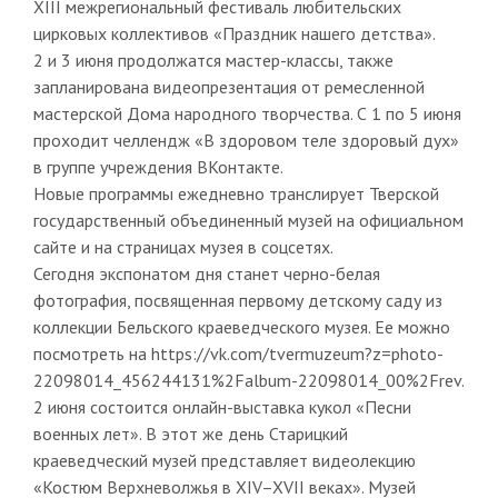
XIII межрегиональный фестиваль любительских
цирковых коллективов «Праздник нашего детства».
2 и 3 июня продолжатся мастер-классы, также
запланирована видеопрезентация от ремесленной
мастерской Дома народного творчества. С 1 по 5 июня
проходит челлендж «В здоровом теле здоровый дух»
в группе учреждения ВКонтакте.
Новые программы ежедневно транслирует Тверской
государственный объединенный музей на официальном
сайте и на страницах музея в соцсетях.
Сегодня экспонатом дня станет черно-белая
фотография, посвященная первому детскому саду из
коллекции Бельского краеведческого музея. Ее можно
посмотреть на https://vk.com/tvermuzeum?z=photo-
22098014_456244131%2Falbum-22098014_00%2Frev.
2 июня состоится онлайн-выставка кукол «Песни
военных лет». В этот же день Старицкий
краеведческий музей представляет видеолекцию
«Костюм Верхневолжья в XIV–XVII веках». Музей