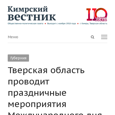
Open
Menu
Меню
search
panel
Губерния
Тверская область
проводит
праздничные
мероприятия
Международного дня