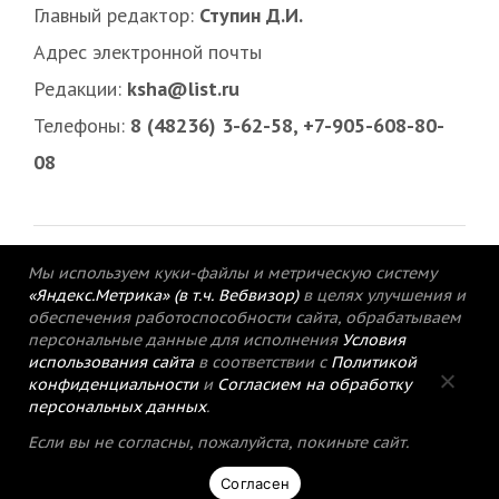
Главный редактор:
Ступин Д.И.
Адрес электронной почты
Редакции:
ksha@list.ru
Телефоны:
8 (48236) 3-62-58, +7-905-608-80-
08
Мы используем куки-файлы и метрическую систему
«Яндекс.Метрика» (в т.ч. Вебвизор)
в целях улучшения и
обеспечения работоспособности сайта, обрабатываем
персональные данные для исполнения
Условия
использования сайта
в соответствии с
Политикой
конфиденциальности
и
Согласием на обработку
персональных данных
.
© 2015-2021 Редакция газеты «Кимрский
Если вы не согласны, пожалуйста, покиньте сайт.
вестник».
Согласен
Политика конфиденциальности