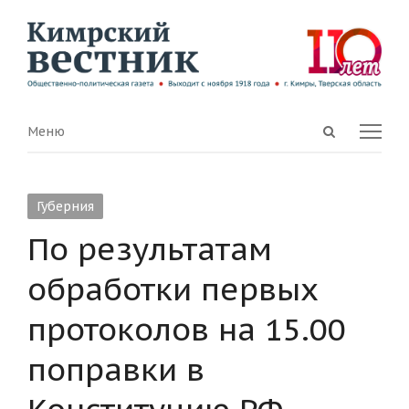
Open
Menu
Меню
search
panel
Губерния
По результатам
обработки первых
протоколов на 15.00
поправки в
Конституцию РФ