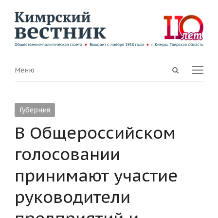
Open
Menu
Меню
search
panel
Губерния
В Общероссийском
голосовании
принимают участие
руководители
предприятий и