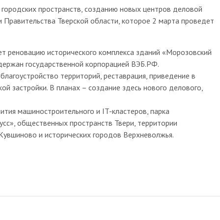
 городских пространств, созданию новых центров деловой
и Правительства Тверской области, которое 2 марта проведет
ет реновацию исторического комплекса зданий «Морозовский
держан государственной корпорацией ВЭБ.РФ.
лагоустройство территорий, реставрация, приведение в
ой застройки. В планах – создание здесь нового делового,
ития машиностроительного и IT-кластеров, парка
сс», общественных пространств Твери, территории
Кувшиново и исторических городов Верхневолжья.