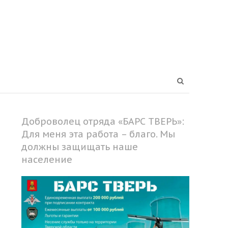
Open
search
panel
Доброволец отряда «БАРС ТВЕРЬ»:
Для меня эта работа – благо. Мы
должны защищать наше
население
Share
this