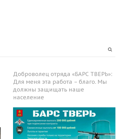
Open
search
panel
Доброволец отряда «БАРС ТВЕРЬ»:
Для меня эта работа – благо. Мы
должны защищать наше
население
Share
this
post