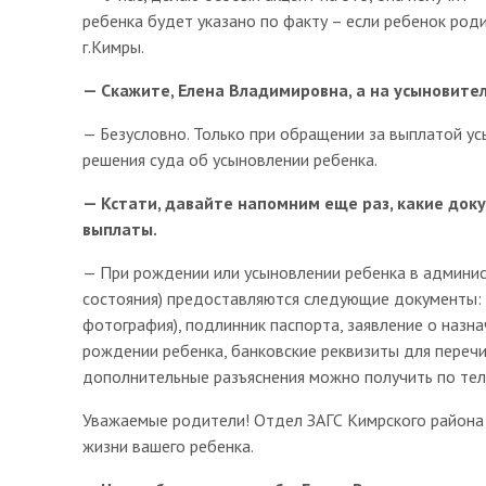
ребенка будет указано по факту – если ребенок родил
г.Кимры.
— Скажите, Елена Владимировна, а на усыновител
— Безусловно. Только при обращении за выплатой у
решения суда об усыновлении ребенка.
— Кстати, давайте напомним еще раз, какие до
выплаты.
— При рождении или усыновлении ребенка в админис
состояния) предоставляются следующие документы: к
фотография), подлинник паспорта, заявление о назн
рождении ребенка, банковские реквизиты для перечи
дополнительные разъяснения можно получить по теле
Уважаемые родители! Отдел ЗАГС Кимрского района
жизни вашего ребенка.