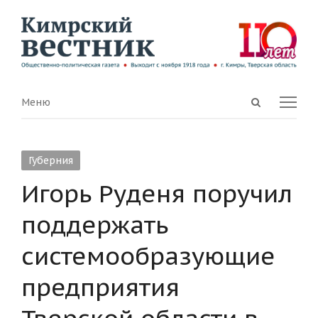
Open
Menu
Меню
search
panel
Губерния
Игорь Руденя поручил
поддержать
системообразующие
предприятия
Тверской области в