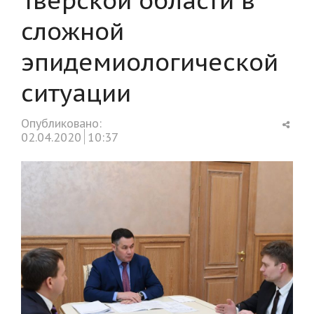
сложной
эпидемиологической
ситуации
Shar
Опубликовано:
this
02.04.2020
10:37
post