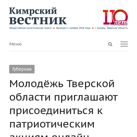
Open
Menu
Меню
search
panel
Губерния
Молодёжь Тверской
области приглашают
присоединиться к
патриотическим
акциям онлайн