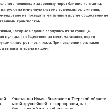
ольного человека к здоровому через близкие контакты.
за нагрузки на иммунную систему возможны осложнения.
омендовано не посещать магазины и другие общественные
ственным транспортом.
зкими, которые недавно вернулись из-за границы.
я с улицы, из общественных мест, магазинов, перед
ками лицо, рот, нос и глаза. При появлении признаков
 а вызывать врача на дом.
кой
Константин Ильин: Внимание к Тверской области
в
такой крупнейшей госкорпорации, как
Внешэкономбанк, крайне важно