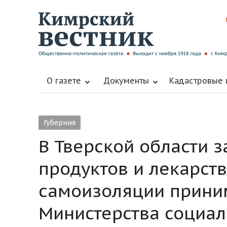
О газете
Документы
Кадастровые
Губерния
В Тверской области з
продуктов и лекарст
самоизоляции приним
Министерства социал