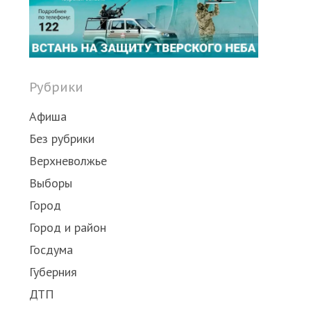
Share
this
post
Рубрики
Афиша
Без рубрики
Верхневолжье
Выборы
Город
Город и район
Госдума
Губерния
ДТП