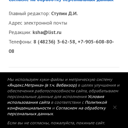
Главный редактор:
Ступин Д.И.
Адрес электронной почты
Редакции:
ksha@list.ru
Телефоны:
8 (48236) 3-62-58, +7-905-608-80-
08
Мы используем куки-файлы и метрическую систему
«Яндекс.Метрика» (в т.ч. Вебвизор)
в целях улучшения и
обеспечения работоспособности сайта, обрабатываем
персональные данные для исполнения
Условия
использования сайта
в соответствии с
Политикой
конфиденциальности
и
Согласием на обработку
персональных данных
.
© 2015-2021 Редакция газеты «Кимрский
Если вы не согласны, пожалуйста, покиньте сайт.
вестник».