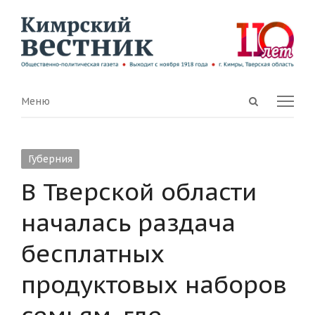
Open
Menu
Меню
search
panel
Губерния
В Тверской области
началась раздача
бесплатных
продуктовых наборов
семьям, где