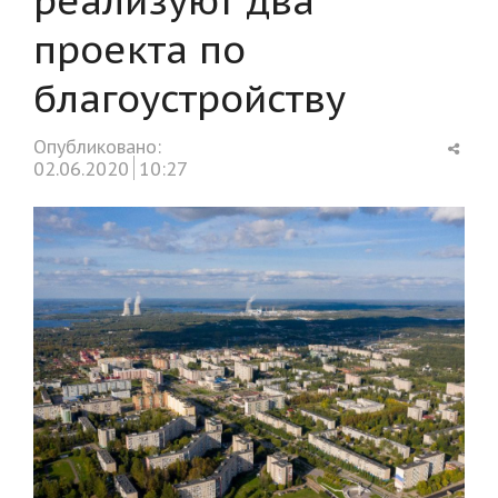
проекта по
благоустройству
Shar
Опубликовано:
this
02.06.2020
10:27
post