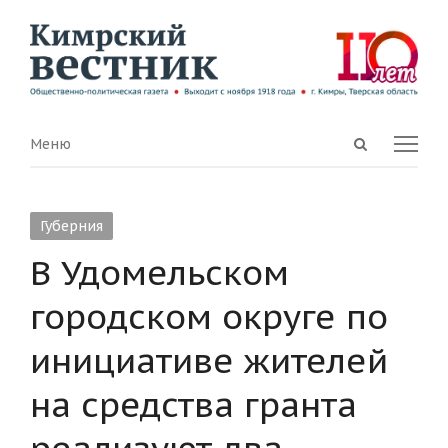
Open
Menu
Меню
search
panel
Губерния
В Удомельском
городском округе по
инициативе жителей
на средства гранта
реализуют два