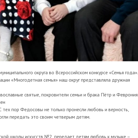
униципального округа во Всероссийском конкурсе «Семья года».
нации «Многодетная семья» наш округ представляла дружная
вославные святые, покровители семьи и брака Пётр и Феврония
чен
 С тех пор Федосовы не только пронесли любовь и верность,
огли передать это своим четверым детям.
ской школы искусств №2, передает детям любовь к музыке –