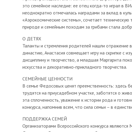
это семейное наследие: ее отец когда-то играл в ВИ
неоднократно отмечалась наградами за вклад в куль
«Аэрокосмические системы», сочетает техническую т
природе и семейным походам за грибами стала доб
О ДЕТЯХ
Таланты и стремления родителей нашли отражение в
династию, Анастасия совмещает игру на скрипке с из
дисциплину и творчество, а младшая Маргарита пок
искусства и декоративно-прикладного творчества.
СЕМЕЙНЫЕ ЦЕННОСТИ
В семье Федосовых ценят преемственность: здесь б
трудятся на приусадебном участке, заботятся о жи
эта сплоченность, уважение к истории рода и готов
конкурса, напомнив всем, что сила семьи – в единст
ПОДДЕРЖКА СЕМЕЙ
Организаторами Всероссийского конкурса являются 