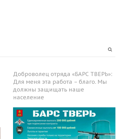
Open
search
panel
Доброволец отряда «БАРС ТВЕРЬ»:
Для меня эта работа – благо. Мы
должны защищать наше
население
Share
this
post