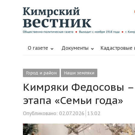
О газете
Документы
Кадастровые
Город и район
Наши земляки
Кимряки Федосовы – 
этапа «Семьи года»
Опубликовано:
02.07.2026
13:02