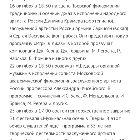
16 октября в 18:30 на сцене Тверской филармонии –
традиционный осенний джаз в исполнении народного
артиста России Даниила Крамера (фортепиано),
заслуженной артистки России Армине Саркисян (вокал)
и Сергея Васильева (контрабас). Они представят новую
программу «Игры в джаз», в которой прозвучат
композиции Дж. Керна, Дж. Гершвина, М. Леграна, Р.
Чарльза, Б. Фомина и многих других.
22 октября в 18:30 прозвучат «Шедевры органной
музыки» в исполнении солиста Московской
академической филармонии, заслуженного артиста
России, профессора Александра Фисейского. В
программе – сочинения И.С. Баха, Ф. Мендельсона, И.
Брамса, М. Регера и других.
25 октября в 17:00 состоится торжественное закрытие
51 фестиваля «Музыкальная осень в Твери». В этот
вечер слушателей ждет программа к 35-летию
творческой деятельности заслуженного артиста