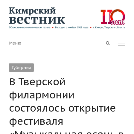
Open
Menu
Меню
search
panel
Губерния
В Тверской
филармонии
состоялось открытие
фестиваля
«Музыкальная осень в