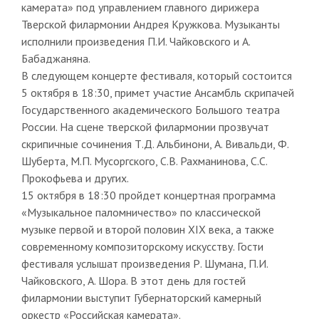
камерата» под управлением главного дирижера
Тверской филармонии Андрея Кружкова. Музыканты
исполнили произведения П.И. Чайковского и А.
Бабаджаняна.
В следующем концерте фестиваля, который состоится
5 октября в 18:30, примет участие Ансамбль скрипачей
Государственного академического Большого театра
России. На сцене тверской филармонии прозвучат
скрипичные сочинения Т.Д. Альбинони, А. Вивальди, Ф.
Шуберта, М.П. Мусоргского, С.В. Рахманинова, С.С.
Прокофьева и других.
15 октября в 18:30 пройдет концертная программа
«Музыкальное паломничество» по классической
музыке первой и второй половин XIX века, а также
современному композиторскому искусству. Гости
фестиваля услышат произведения Р. Шумана, П.И.
Чайковского, А. Шора. В этот день для гостей
филармонии выступит Губернаторский камерный
оркестр «Российская камерата».