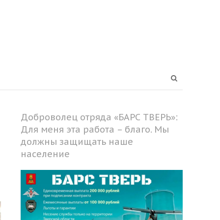
Open
search
panel
Доброволец отряда «БАРС ТВЕРЬ»:
Для меня эта работа – благо. Мы
должны защищать наше
население
Share
this
post