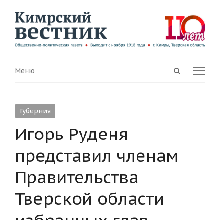
Open
Menu
Меню
search
panel
Губерния
Игорь Руденя
представил членам
Правительства
Тверской области
избранных глав