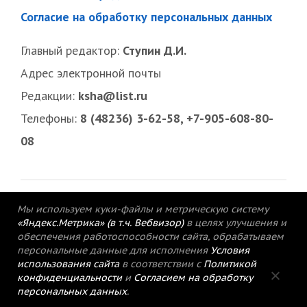
Согласие на обработку персональных данных
Главный редактор:
Ступин Д.И.
Адрес электронной почты
Редакции:
ksha@list.ru
Телефоны:
8 (48236) 3-62-58, +7-905-608-80-
08
Мы используем куки-файлы и метрическую систему
«Яндекс.Метрика» (в т.ч. Вебвизор)
в целях улучшения и
обеспечения работоспособности сайта, обрабатываем
персональные данные для исполнения
Условия
использования сайта
в соответствии с
Политикой
конфиденциальности
и
Согласием на обработку
персональных данных
.
© 2015-2021 Редакция газеты «Кимрский