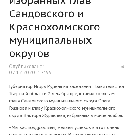
Сандовского и
Краснохолмского
муниципальных
округов
Shar
Опубликовано:
this
02.12.2020
12:33
post
Губернатор Игорь Руденя на заседании Правительства
Тверской области 2 декабря представил коллегам
главу Сандовского муниципального округа Олега
Грязнова и главу Краснохолмского муниципального
округа Виктора Журавлёва, избранных в конце ноября.
«Мы вас поздравляем, желаем успехов в этот очень
непростой период времени. Ваши муниципалитеты