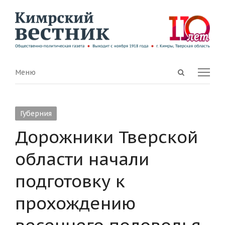
Open
Menu
Меню
search
panel
Губерния
Дорожники Тверской
области начали
подготовку к
прохождению
весеннего половодья