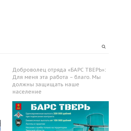
Open
search
panel
Доброволец отряда «БАРС ТВЕРЬ»:
Для меня эта работа – благо. Мы
должны защищать наше
население
Share
this
post