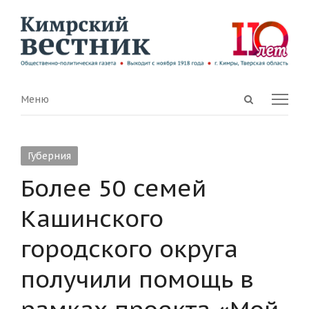
Open
Menu
Меню
search
panel
Губерния
Более 50 семей
Кашинского
городского округа
получили помощь в
рамках проекта «Мой