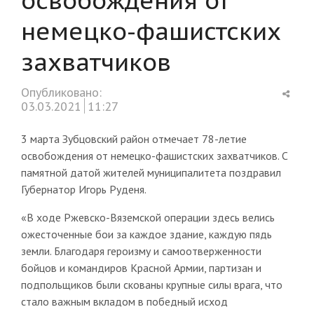
немецко-фашистских
захватчиков
Shar
Опубликовано:
this
03.03.2021
11:27
post
3 марта Зубцовский район отмечает 78-летие
освобождения от немецко-фашистских захватчиков. С
памятной датой жителей муниципалитета поздравил
Губернатор Игорь Руденя.
«В ходе Ржевско-Вяземской операции здесь велись
ожесточенные бои за каждое здание, каждую пядь
земли. Благодаря героизму и самоотверженности
бойцов и командиров Красной Армии, партизан и
подпольщиков были скованы крупные силы врага, что
стало важным вкладом в победный исход