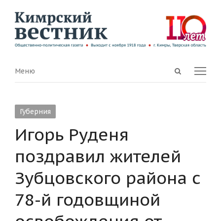
Open
Menu
Меню
search
panel
Губерния
Игорь Руденя
поздравил жителей
Зубцовского района c
78-й годовщиной
освобождения от