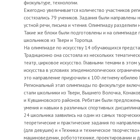
физкультуре, технологии.
Ежегодно увеличивается количество участников реги
состязались 79 учеников. Задания были направлены 
устной речи, письма и чтения. Олимпиаду разделили 
Такие же блоки были подготовлены и на олимпиаде 
школьников из Твери и Торопца.
На олимпиаде по искусству 14 обучающихся представ
Традиционно она состояла из нескольких тематически
театр, цирковое искусство. Главными темами в этом
искусства в условиях эпидемиологических ограничени
это направление приурочили к 100-летнему юбилею 
Региональный этап олимпиады по физкультуре включа
стали школьники из Твери, Вышнего Волочка, Конако
и Кувшиновского районов. Ребятам были предложены
умения и навыки в различных спортивных дисциплина
24 школьника заявились на один из самых творческ
теоретические и практические задания по направле
(для девушек) и «Техника и техническое творчество»
машиноведении, робототехнике, проектировании и д