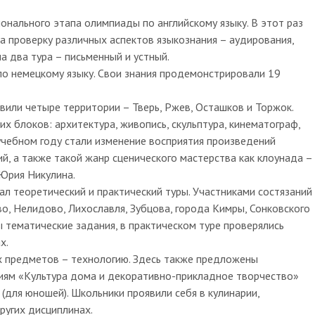
онального этапа олимпиады по английскому языку. В этот раз
на проверку различных аспектов языкознания – аудирования,
на два тура – письменный и устный.
по немецкому языку. Свои знания продемонстрировали 19
или четыре территории – Тверь, Ржев, Осташков и Торжок.
х блоков: архитектура, живопись, скульптура, кинематограф,
 учебном году стали изменение восприятия произведений
й, а также такой жанр сценического мастерства как клоунада –
Юрия Никулина.
л теоретический и практический туры. Участниками состязаний
во, Нелидово, Лихославля, Зубцова, города Кимры, Сонковского
 тематические задания, в практическом туре проверялись
х.
их предметов – технологию. Здесь также предложены
ниям «Культура дома и декоративно-прикладное творчество»
 (для юношей). Школьники проявили себя в кулинарии,
ругих дисциплинах.