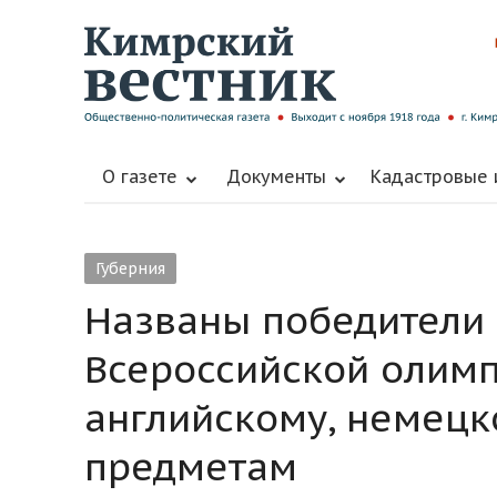
О газете
Документы
Кадастровые
Губерния
Названы победители 
Всероссийской олим
английскому, немецк
предметам