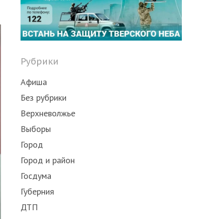
Share
this
post
Рубрики
Афиша
Без рубрики
Верхневолжье
Выборы
Город
Город и район
Госдума
Губерния
ДТП