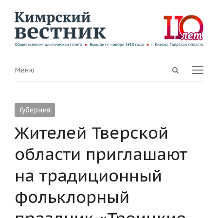
Open
Menu
Меню
search
panel
Губерния
Жителей Тверской
области приглашают
на традиционный
фольклорный
праздник «Троицкие