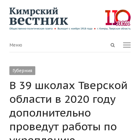
Open
Menu
Меню
search
panel
Губерния
В 39 школах Тверской
области в 2020 году
дополнительно
проведут работы по
укреплению