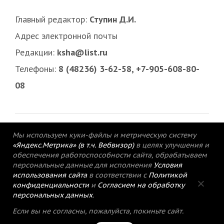
Главный редактор:
Ступин Д.И.
Адрес электронной почты
Редакции:
ksha@list.ru
Телефоны:
8 (48236) 3-62-58, +7-905-608-80-
08
Мы используем куки-файлы и метрическую систему
«Яндекс.Метрика» (в т.ч. Вебвизор)
в целях улучшения и
обеспечения работоспособности сайта, обрабатываем
персональные данные для исполнения
Условия
использования сайта
в соответствии с
Политикой
конфиденциальности
и
Согласием на обработку
персональных данных
.
© 2015-2021 Редакция газеты «Кимрский
Если вы не согласны, пожалуйста, покиньте сайт.
вестник».