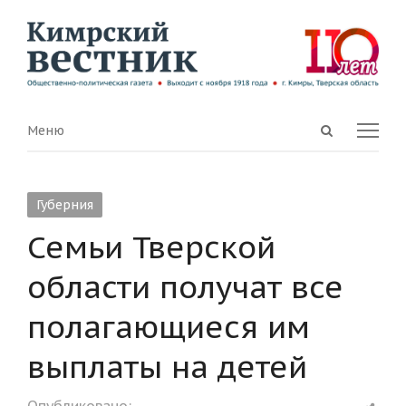
Open
Menu
Меню
search
panel
Губерния
Семьи Тверской
области получат все
полагающиеся им
выплаты на детей
Shar
Опубликовано: