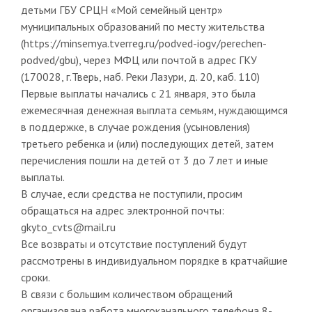
детьми ГБУ СРЦН «Мой семейный центр»
муниципальных образований по месту жительства
(https://minsemya.tverreg.ru/podved-iogv/perechen-
podved/gbu), через МФЦ или почтой в адрес ГКУ
(170028, г.Тверь, наб. Реки Лазури, д. 20, каб. 110)
Первые выплаты начались с 21 января, это была
ежемесячная денежная выплата семьям, нуждающимся
в поддержке, в случае рождения (усыновления)
третьего ребенка и (или) последующих детей, затем
перечисления пошли на детей от 3 до 7 лет и иные
выплаты.
В случае, если средства не поступили, просим
обращаться на адрес электронной почты:
gkyto_cvts@mail.ru
Все возвраты и отсутствие поступлений будут
рассмотрены в индивидуальном порядке в кратчайшие
сроки.
В связи с большим количеством обращений
организована работа многоканального телефона 8-