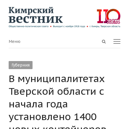
Open
Menu
Меню
search
panel
Губерния
В муниципалитетах
Тверской области с
начала года
установлено 1400
новых контейнеров