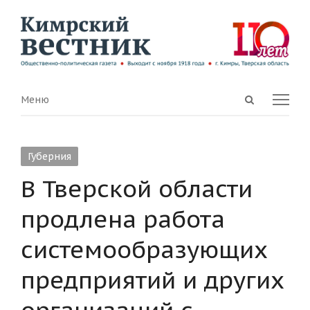
Open
Menu
Меню
search
panel
Губерния
В Тверской области
продлена работа
системообразующих
предприятий и других
организаций с