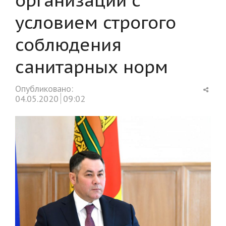
условием строгого
соблюдения
санитарных норм
Shar
Опубликовано:
this
04.05.2020
09:02
post