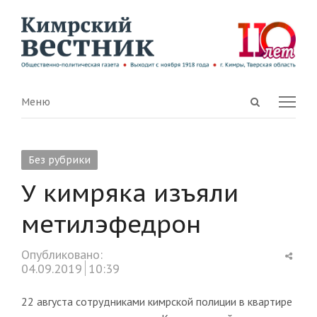
Open
Menu
Меню
search
panel
Без рубрики
У кимряка изъяли
метилэфедрон
Shar
Опубликовано:
this
04.09.2019
10:39
post
22 августа сотрудниками кимрской полиции в квартире