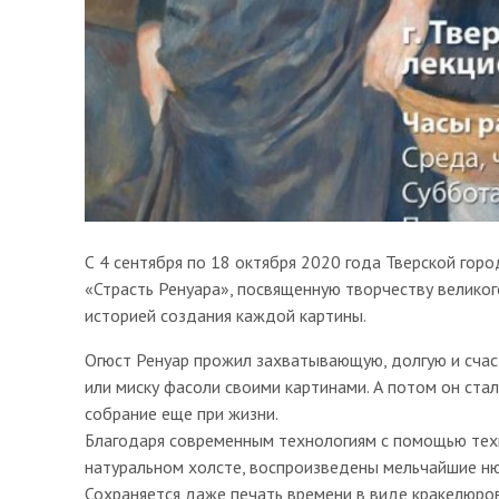
С 4 сентября по 18 октября 2020 года Тверской гор
«Страсть Ренуара», посвященную творчеству велико
историей создания каждой картины.
Огюст Ренуар прожил захватывающую, долгую и счаст
или миску фасоли своими картинами. А потом он ста
собрание еще при жизни.
Благодаря современным технологиям с помощью тех
натуральном холсте, воспроизведены мельчайшие ню
Сохраняется даже печать времени в виде кракелюров