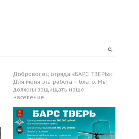
Open
search
panel
Доброволец отряда «БАРС ТВЕРЬ»:
Для меня эта работа – благо. Мы
должны защищать наше
население
Share
this
post