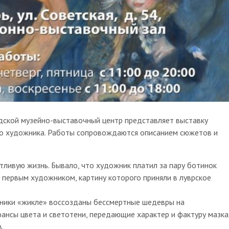
одской музейно-выставочный центр представляет выставку
го художника. Работы сопровождаются описанием сюжетов и
ливую жизнь. Бывало, что художник платил за пару ботинок
л первым художником, картину которого приняли в луврское
ники «жикле» воссозданы бессмертные шедевры на
ансы цвета и светотени, передающие характер и фактуру мазка
.