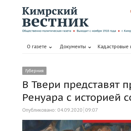
О газете
Документы
Кадастровые
Губерния
В Твери представят 
Ренуара с историей 
Опубликовано:
04.09.2020
09:07