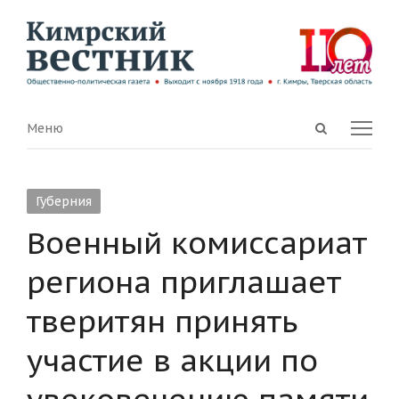
Open
Menu
Меню
search
panel
Губерния
Военный комиссариат
региона приглашает
тверитян принять
участие в акции по
увековечению памяти