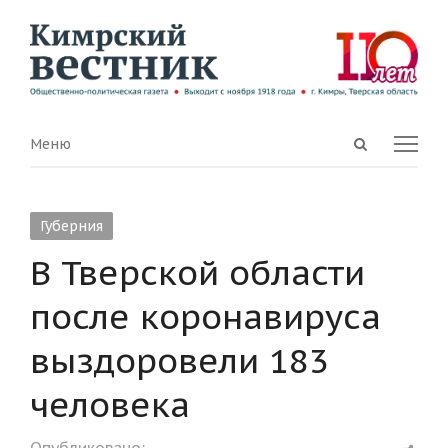
Open
Menu
Меню
search
panel
Губерния
В Тверской области
после коронавируса
выздоровели 183
человека
Shar
Опубликовано: