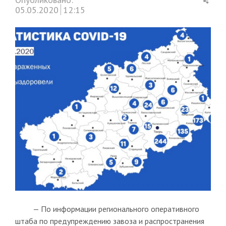
this
05.05.2020
12:15
post
— По информации регионального оперативного
штаба по предупреждению завоза и распространения