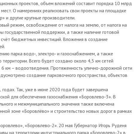
иционных проектов, объем вложений составит порядка 10 млрд
 мест. О намерениях реализовать свои проекты на площадке
р» и другие крупные производители.
вый режим, освобождение от налога на землю, от налога на
ры государственной поддержки, а также наличие готовой
а счёт бюджетных инвестиций. Вложения в создание
ей.
ию парка водо-, электро- и газоснабжением, а также
 территории. Всего будет создано около 4,5 км сетей
о 6 км – водоотведения. Протяженность улично-дорожной сети
предусмотрено создание парковочного пространства, объектов
годах. Так, уже в июне 2020 года будет завершена
упской для обеспечения газоснабжения «Боровлево-3». В
льного и межмуниципального значения также включена
ной зоне «Боровлёво» и строительство новых дорог в рамках
оровлево», «Боровлево-2». 20 мая Губернатор Игорь Руденя
ивы на территории индустриального парка «Боровлево-2» в