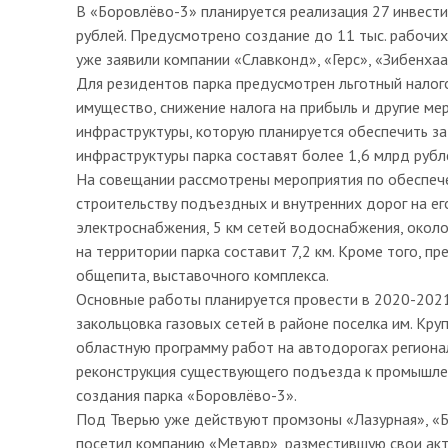
В «Боровлёво-3» планируется реализация 27 инвест
рублей. Предусмотрено создание до 11 тыс. рабочих
уже заявили компании «Славконд», «Герс», «Зибенхаа
Для резидентов парка предусмотрен льготный налого
имущество, снижение налога на прибыль и другие ме
инфраструктуры, которую планируется обеспечить з
инфраструктуры парка составят более 1,6 млрд рубл
На совещании рассмотрены мероприятия по обеспечен
строительству подъездных и внутренних дорог на его
электроснабжения, 5 км сетей водоснабжения, окол
на территории парка составит 7,2 км. Кроме того, 
общепита, выставочного комплекса.
Основные работы планируется провести в 2020-2021 
закольцовка газовых сетей в районе поселка им. Кр
областную программу работ на автодорогах региона
реконструкция существующего подъезда к промышлен
создания парка «Боровлёво-3».
Под Тверью уже действуют промзоны «Лазурная», «Б
посетил компанию «Метавр», разместившую свои акт