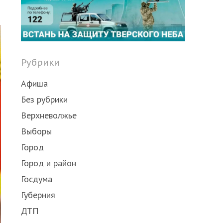
Share
this
post
Рубрики
Афиша
Без рубрики
Верхневолжье
Выборы
Город
Город и район
Госдума
Губерния
ДТП