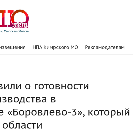
 извещения
НПА Кимрского МО
Рекламодателям
вили о готовности
изводства в
 «Боровлево-3», который
 области