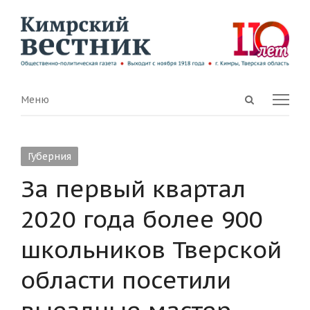
Open
Menu
Меню
search
panel
Губерния
За первый квартал
2020 года более 900
школьников Тверской
области посетили
выездные мастер-