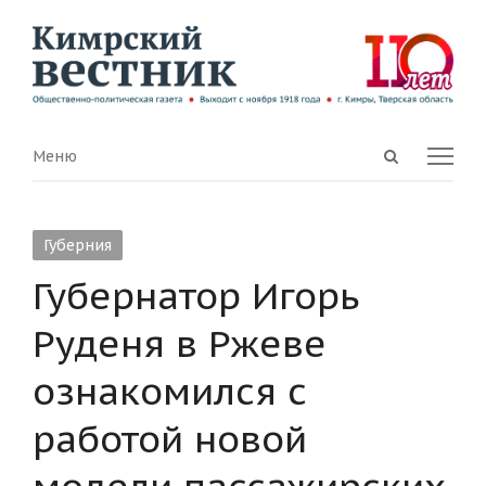
Open
Menu
Меню
search
panel
Губерния
Губернатор Игорь
Руденя в Ржеве
ознакомился с
работой новой
модели пассажирских