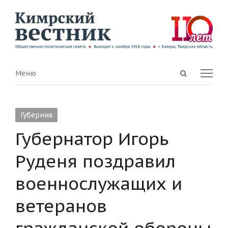
Open
Menu
Меню
search
panel
Губерния
Губернатор Игорь
Руденя поздравил
военнослужащих и
ветеранов
гражданской обороны