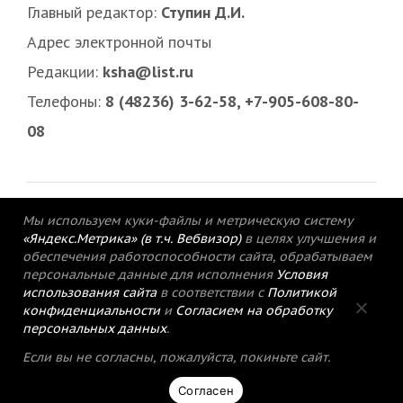
Главный редактор:
Ступин Д.И.
Адрес электронной почты
Редакции:
ksha@list.ru
Телефоны:
8 (48236) 3-62-58, +7-905-608-80-
08
Мы используем куки-файлы и метрическую систему
«Яндекс.Метрика» (в т.ч. Вебвизор)
в целях улучшения и
обеспечения работоспособности сайта, обрабатываем
персональные данные для исполнения
Условия
использования сайта
в соответствии с
Политикой
конфиденциальности
и
Согласием на обработку
персональных данных
.
© 2015-2021 Редакция газеты «Кимрский
Если вы не согласны, пожалуйста, покиньте сайт.
вестник».
Согласен
Политика конфиденциальности