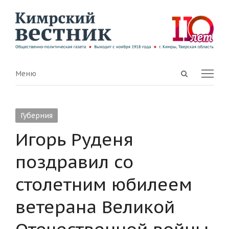
Open
Menu
Меню
search
panel
Губерния
Игорь Руденя
поздравил со
столетним юбилеем
ветерана Великой
Отечественной войны,