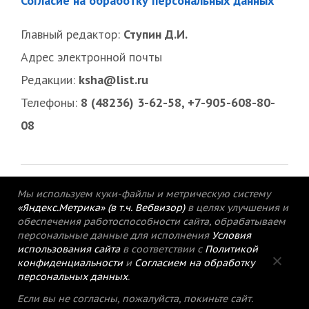
Согласие на обработку персональных данных
Главный редактор:
Ступин Д.И.
Адрес электронной почты
Редакции:
ksha@list.ru
Телефоны:
8 (48236) 3-62-58, +7-905-608-80-
08
Мы используем куки-файлы и метрическую систему
«Яндекс.Метрика» (в т.ч. Вебвизор)
в целях улучшения и
обеспечения работоспособности сайта, обрабатываем
персональные данные для исполнения
Условия
использования сайта
в соответствии с
Политикой
конфиденциальности
и
Согласием на обработку
персональных данных
.
© 2015-2021 Редакция газеты «Кимрский
Если вы не согласны, пожалуйста, покиньте сайт.
вестник».