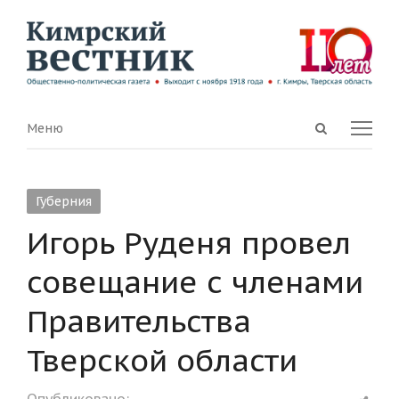
Open
Menu
Меню
search
panel
Губерния
Игорь Руденя провел
совещание с членами
Правительства
Тверской области
Shar
Опубликовано: