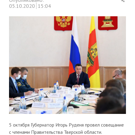
this
05.10.2020
15:04
post
5 октября Губернатор Игорь Руденя провел совещание
с членами Правительства Тверской области.