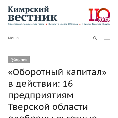
Open
Menu
Меню
search
panel
Губерния
«Оборотный капитал»
в действии: 16
предприятиям
Тверской области
одобрены льготные