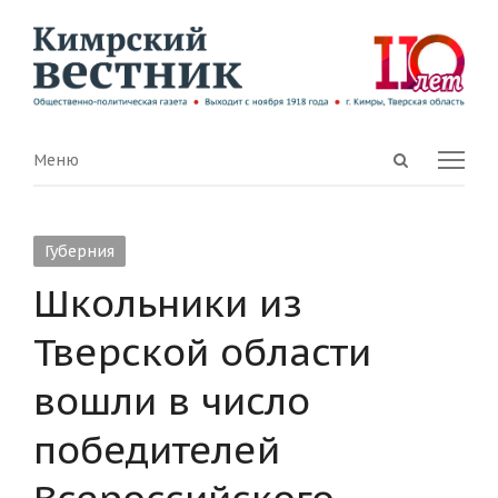
Open
Menu
Меню
search
panel
Губерния
Школьники из
Тверской области
вошли в число
победителей
Всероссийского