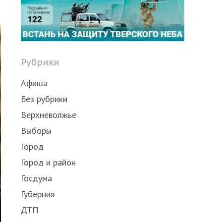
Share
this
post
Рубрики
Афиша
Без рубрики
Верхневолжье
Выборы
Город
Город и район
Госдума
Губерния
ДТП