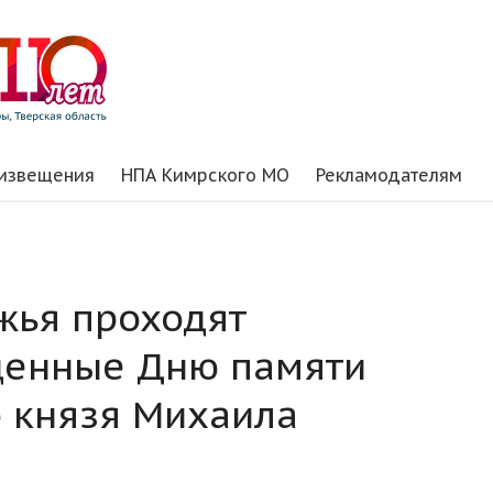
 извещения
НПА Кимрского МО
Рекламодателям
жья проходят
щенные Дню памяти
о князя Михаила