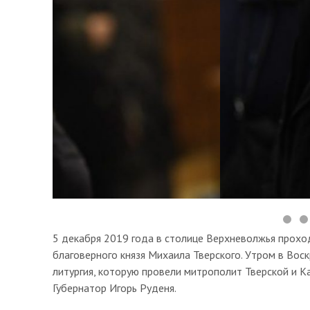
5 декабря 2019 года в столице Верхневолжья прохо
благоверного князя Михаила Тверского. Утром в Во
литургия, которую провели митрополит Тверской и К
Губернатор Игорь Руденя.