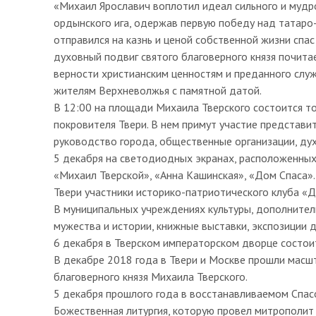
«Михаил Ярославич воплотил идеал сильного и мудро
ордынского ига, одержав первую победу над татаро
отправился на казнь и ценой собственной жизни спас 
духовный подвиг святого благоверного князя почита
верности христианским ценностям и преданного слу
жителям Верхневолжья с памятной датой.
В 12:00 на площади Михаила Тверского состоится т
покровителя Твери. В нем примут участие представи
руководство города, общественные организации, дух
5 декабря на светодиодных экранах, расположенных
«Михаил Тверской», «Анна Кашинская», «Дом Спаса».
Твери участники историко-патриотического клуба «Д
В муниципальных учреждениях культуры, дополнител
мужества и истории, книжные выставки, экспозиции д
6 декабря в Тверском императорском дворце состоит
В декабре 2018 года в Твери и Москве прошли масш
благоверного князя Михаила Тверского.
5 декабря прошлого года в восстанавливаемом Спас
Божественная литургия, которую провел митрополит 