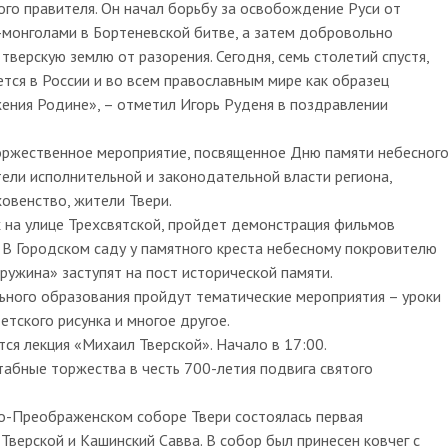
го правителя. Он начал борьбу за освобождение Руси от
-монголами в Бортеневской битве, а затем добровольно
тверскую землю от разорения. Сегодня, семь столетий спустя,
ется в России и во всем православным мире как образец
жения Родине», – отметил Игорь Руденя в поздравлении
оржественное мероприятие, посвященное Дню памяти небесног
тели исполнительной и законодательной власти региона,
овенство, жители Твери.
 на улице Трехсвятской, пройдет демонстрация фильмов
 В Городском саду у памятного креста небесному покровителю
ружина» заступят на пост исторической памяти.
ьного образования пройдут тематические мероприятия – уроки
етского рисунка и многое другое.
ся лекция «Михаил Тверской». Начало в 17:00.
табные торжества в честь 700-летия подвига святого
о-Преображенском соборе Твери состоялась первая
Тверской и Кашинский Савва. В собор был принесен ковчег с