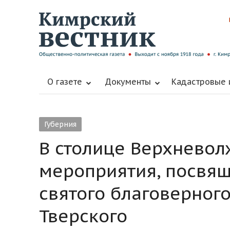
О газете
Документы
Кадастровые
Губерния
В столице Верхневол
мероприятия, посвя
святого благоверног
Тверского