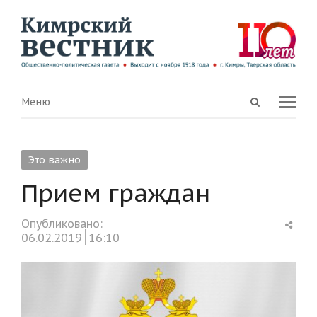
Open
Menu
Меню
search
panel
Это важно
Прием граждан
Shar
Опубликовано:
this
06.02.2019
16:10
post