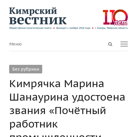
Open
Menu
Меню
search
panel
Без рубрики
Кимрячка Марина
Шанаурина удостоена
звания «Почётный
работник
промышленности