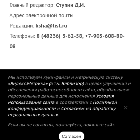
Главный редактор:
Ступин Д.И.
Адрес электронной почты
Редакции:
ksha@list.ru
Телефоны:
8 (48236) 3-62-58, +7-905-608-80-
08
Мы используем куки-файлы и метрическую систему
«Яндекс.Метрика» (в т.ч. Вебвизор)
в целях улучшения и
обеспечения работоспособности сайта, обрабатываем
персональные данные для исполнения
Условия
использования сайта
в соответствии с
Политикой
конфиденциальности
и
Согласием на обработку
персональных данных
.
© 2015-2021 Редакция газеты «Кимрский
Если вы не согласны, пожалуйста, покиньте сайт.
вестник».
Согласен
Политика конфиденциальности