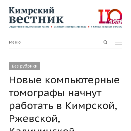
Open
Menu
Меню
search
panel
Без рубрики
Новые компьютерные
томографы начнут
работать в Кимрской,
Ржевской,
Калининской,